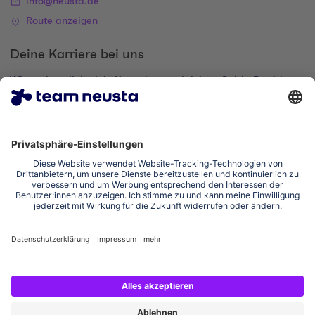
info@neusta.de
Route anzeigen
Deine Karriere bei uns
Wir suchen dich, dein Know-how und deinen Spirit. Bewirb
dich und komm zur digital family.
Zum Karriere-Portal
Impressum
Datenschutzerklärung
Cookie-Einstellungen
Erklärung zur Barrierefreiheit
Social Media Links
Instagram team neusta
LinkedIn team neusta
Youtube team neusta