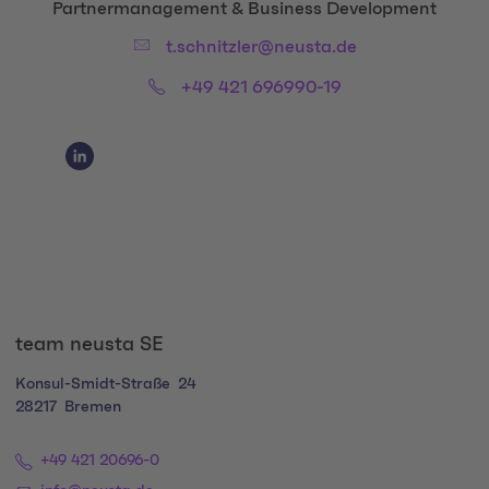
Title:
Partnermanagement & Business Development
Email:
t.schnitzler@neusta.de
Phone:
+49 421 696990-19
Social Media Links
Social Media Link 1
team neusta SE
Konsul-Smidt-Straße
24
28217
Bremen
+49 421 20696-0