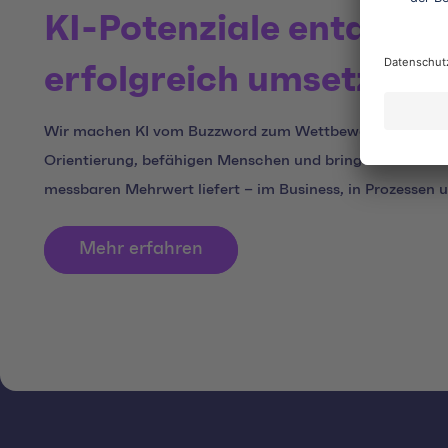
KI-Potenziale entdeck
erfolgreich umsetzen
Wir machen KI vom Buzzword zum Wettbewerbsvorteil. 
Orientierung, befähigen Menschen und bringen KI dort zu
messbaren Mehrwert liefert – im Business, in Prozessen 
Mehr erfahren