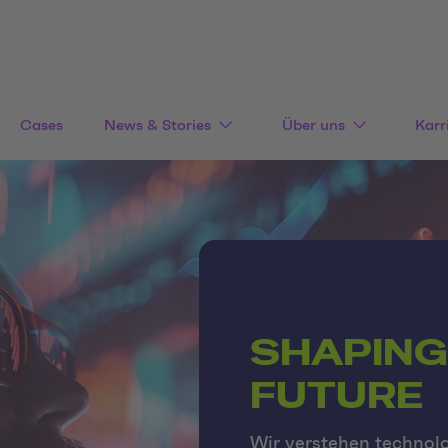
Cases
News & Stories
Über uns
Karr
SHAPING
FUTURE
Wir verstehen technol