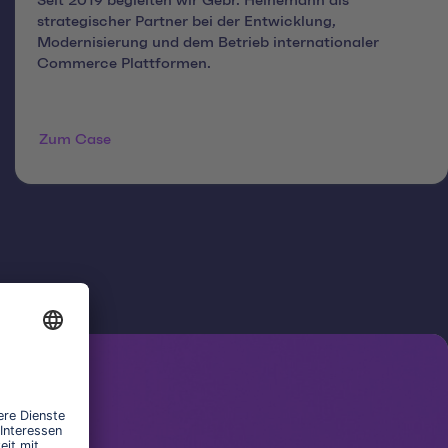
Seit 2019 begleiten wir Gebr. Heinemann als
strategischer Partner bei der Entwicklung,
Modernisierung und dem Betrieb internationaler
Commerce Plattformen.
Zum Case