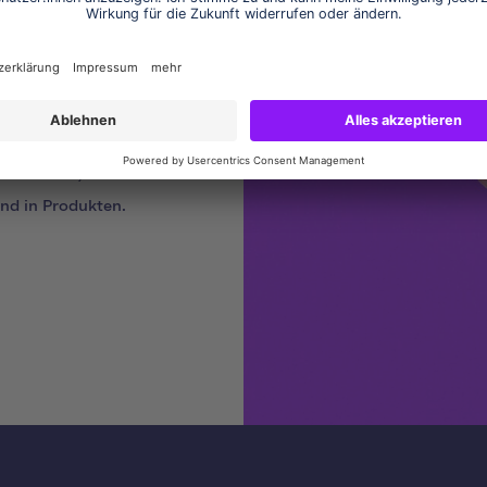
en &
Gemeinsam schaffen wir
m Einsatz, wo sie
und in Produkten.