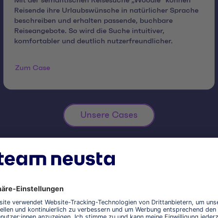
Mit der semantischen Reisesuche „Woodie“ können
Reisende ihre Urlaubswünsche in natürlicher Sprache
beschreiben und erhalten passende, buchbare
Reiseangebote. So wird die Suche intuitiver,
komfortabler und deutlich nutzerfreundlicher.
Zum Case
Unsere Cases