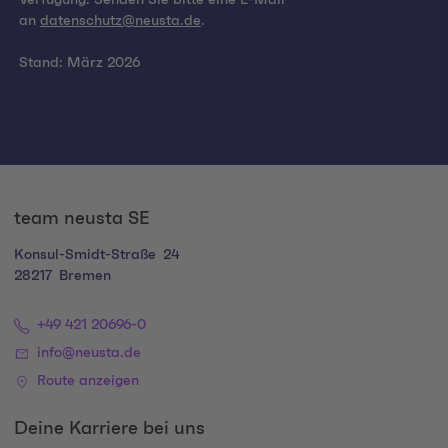
Verfügung. Senden Sie bitte eine E-Mail
an
datenschutz@neusta.de
.
Stand: März 2026
team neusta SE
Konsul-Smidt-Straße
24
28217
Bremen
+49 421 20696-0
info@neusta.de
Route anzeigen
Deine Karriere bei uns