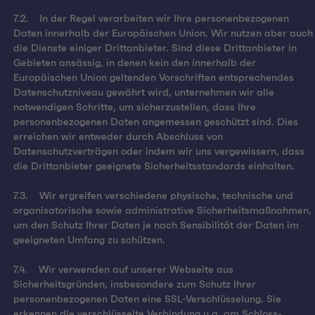
7.2. In der Regel verarbeiten wir Ihre personenbezogenen
Daten innerhalb der Europäischen Union. Wir nutzen aber auch
die Dienste einiger Drittanbieter. Sind diese Drittanbieter in
Gebieten ansässig, in denen kein den innerhalb der
Europäischen Union geltenden Vorschriften entsprechendes
Datenschutzniveau gewährt wird, unternehmen wir alle
notwendigen Schritte, um sicherzustellen, dass Ihre
personenbezogenen Daten angemessen geschützt sind. Dies
erreichen wir entweder durch Abschluss von
Datenschutzverträgen oder indem wir uns vergewissern, dass
die Drittanbieter geeignete Sicherheitsstandards einhalten.
7.3. Wir ergreifen verschiedene physische, technische und
organisatorische sowie administrative Sicherheitsmaßnahmen,
um den Schutz Ihrer Daten je nach Sensibilität der Daten im
geeigneten Umfang zu schützen.
7.4. Wir verwenden auf unserer Webseite aus
Sicherheitsgründen, insbesondere zum Schutz Ihrer
personenbezogenen Daten eine SSL-Verschlüsselung. Sie
erkennen die verschlüsselte Verbindung u.a. am Schloss-