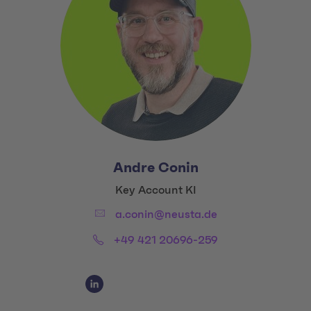
Andre Conin
Title:
Key Account KI
Email:
a.conin@neusta.de
Phone:
+49 421 20696-259
Social Media Links
Social Media Link 1