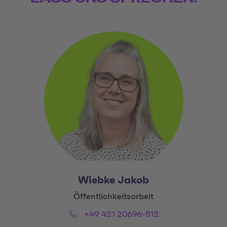
Wiebke Jakob
Title:
Öffentlichkeitsarbeit
Phone:
Email:
+49 421 20696-512