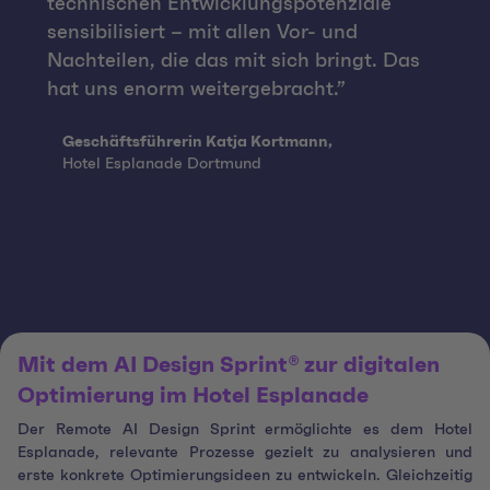
technischen Entwicklungspotenziale
sensibilisiert – mit allen Vor- und
Nachteilen, die das mit sich bringt. Das
hat uns enorm weitergebracht.
Quote from:
Geschäftsführerin Katja Kortmann,
Hotel Esplanade Dortmund
Mit dem AI Design Sprint® zur digitalen
Optimierung im Hotel Esplanade
Der Remote AI Design Sprint ermöglichte es dem Hotel
Esplanade, relevante Prozesse gezielt zu analysieren und
erste konkrete Optimierungsideen zu entwickeln. Gleichzeitig