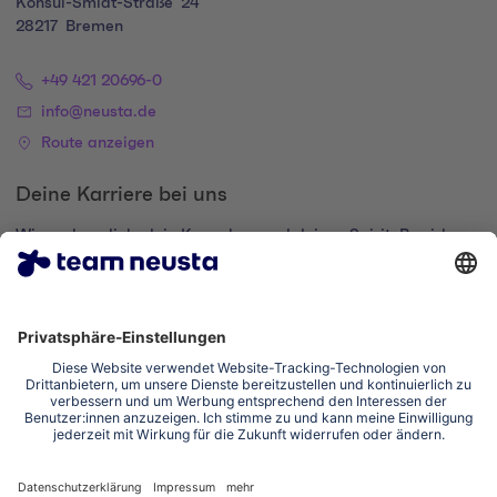
Konsul-Smidt-Straße
24
28217
Bremen
+49 421 20696-0
info@neusta.de
Route anzeigen
Deine Karriere bei uns
Wir suchen dich, dein Know-how und deinen Spirit. Bewirb
dich und komm zur digital family.
Zum Karriere-Portal
Impressum
Datenschutzerklärung
Cookie-Einstellungen
Erklärung zur Barrierefreiheit