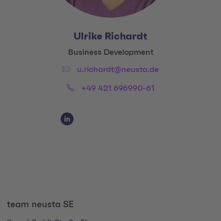
Ulrike Richardt
Title:
Business Development
Email:
u.richardt@neusta.de
Phone:
+49 421 696990-61
Social Media Links
Social Media Link 1
team neusta SE