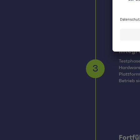
Integr
Testphase
Hardware 
3
Plattform
Betrieb s
Fortfü