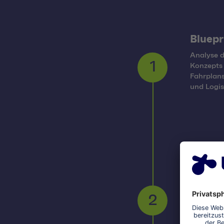
Bluepr
Analyse d
Konzepts 
1
Fahrplans
und Logis
Progr
Entwickl
Anforder
2
zur SPS-
Antriebs