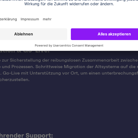
ation & Go-Live:
 zur Sicherstellung der reibungslosen Zusammenarbeit zwische
und Prozessen. Schrittweise Migration der Altsysteme auf die
. Go-Live mit Unterstützung vor Ort, um einen unterbrechungsf
icherzustellen.
hrender Support: