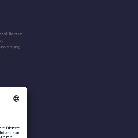
taillierten
es
erwaltung
ittstellen