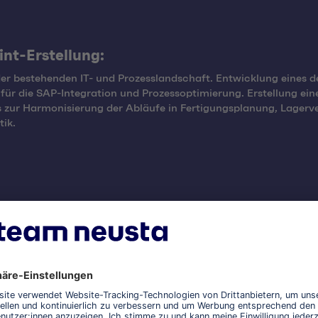
int-Erstellung:
er bestehenden IT- und Prozesslandschaft. Entwicklung eines de
für die SAP-Integration und Prozessoptimierung. Erstellung ein
 zur Harmonisierung der Abläufe in Fertigungsplanung, Lagerv
tik.
ammierung & Umsetzung:
ung und Anpassung der SAP-Funktionen, um den spezifischen
ungen des Kunden gerecht zu werden. Programmierung der Schn
Steuerung und zu anderen Produktionssystemen. Anpassung der
technik und Steuerungskomponenten des BBT-Lagers