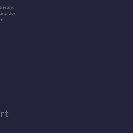
tierung.
lung der
rn.
rt