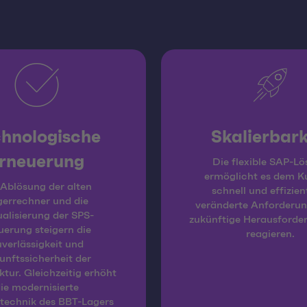
hnologische
Skalierbark
rneuerung
Die flexible SAP-L
ermöglicht es dem K
 Ablösung der alten
schnell und effizien
gerrechner und die
veränderte Anforderu
alisierung der SPS-
zukünftige Herausforde
uerung steigern die
reagieren.
verlässigkeit und
unftssicherheit der
ktur. Gleichzeitig erhöht
ie modernisierte
stechnik des BBT-Lagers