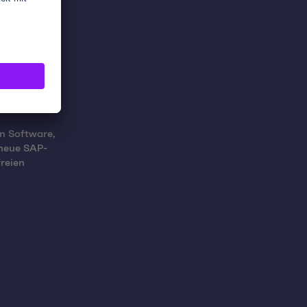
n Software,
 neue SAP-
reien