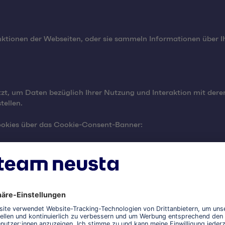
unktionen der Webseiten, oder sie sammeln Informationen über 
tzt, um Daten bezüglich Ihrer Nutzung und Interaktion mit der
tellen.
Cookies über das Cookie-Consent-Banner:
 ist Art. 6 Abs. 1 lit. a DSGVO in Verbindung mit dem TDDDG. S
Website nur ein, wenn Sie zuvor Ihre Einwilligung erteilt haben.
 AKZEPTIEREN" der Verwendung aller Cookies zu. Über die Che
 Kategorien zulassen bzw. ablehnen. Sie können Ihre Einstellung
 deren Funktionen (z. B. Analysen) nicht mehr ausgeführt werde