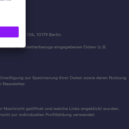
ERS
nicker Str. 126, 10179 Berlin.
wecke des Newsletterbezugs eingegebenen Daten (z. B.
 Einwilligung zur Speicherung Ihrer Daten sowie deren Nutzung
m Newsletter.
er‑Nachricht geöffnet und welche Links angeklickt wurden.
cht zur individuellen Profilbildung verwendet.