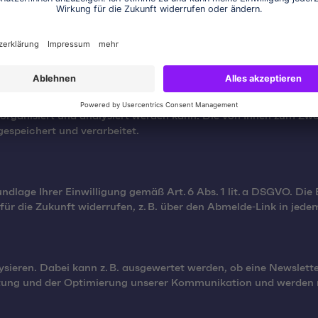
ZUNG IHRER DATEN FÜR DEN EMPFANG UNSERES NEWSLETT
vo (ehemals Sendinblue), einen Dienst der Sendinblue GmbH Köpe
rn organisiert und analysiert werden kann. Die von Ihnen zum Z
espeichert und verarbeitet.
dlage Ihrer Einwilligung gemäß Art. 6 Abs. 1 lit. a DSGVO. Die
ür die Zukunft widerrufen, z. B. über den Abmelde‑Link in jede
ieren. Dabei kann z. B. ausgewertet werden, ob eine Newslett
rtung und der Optimierung unserer Kommunikation und werden ni