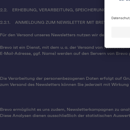
2.2. ERHEBUNG, VERARBEITUNG, SPEICHERUNG UND NUT
2.2.1. ANMELDUNG ZUM NEWSLETTER MIT BREVO
Für den Versand unseres Newsletters nutzen wir den Dienst Bre
Brevo ist ein Dienst, mit dem u. a. der Versand von Newslette
E‑Mail‑Adresse, ggf. Name) werden auf den Servern von Brevo g
Die Verarbeitung der personenbezogenen Daten erfolgt auf Grun
zum Versand des Newsletters können Sie jederzeit mit Wirkung f
Brevo ermöglicht es uns zudem, Newsletterkampagnen zu analys
Diese Analysen dienen ausschließlich der statistischen Auswe