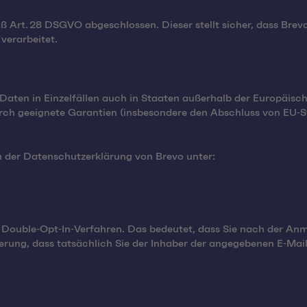
ß Art. 28 DSGVO abgeschlossen. Dieser stellt sicher, dass Br
verarbeitet.
aten in Einzelfällen auch in Staaten außerhalb der Europäisc
o durch geeignete Garantien (insbesondere den Abschluss von EU
n der Datenschutzerklärung von Brevo unter:
uble‑Opt‑In‑Verfahren. Das bedeutet, dass Sie nach der Anmeld
erung, dass tatsächlich Sie der Inhaber der angegebenen E‑Mail