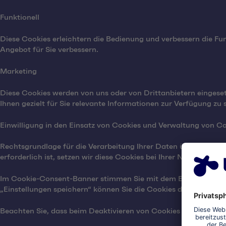
Funktionell
Diese Cookies erleichtern die Bedienung und verbessern die F
Angebot für Sie verbessern.
Marketing
Diese Cookies werden von uns oder von Drittanbietern eingese
Ihnen gezielt für Sie relevante Informationen zur Verfügung zu s
Einwilligung in den Einsatz von Cookies und Verwaltung von 
Rechtsgrundlage für die Verarbeitung Ihrer Daten über Cookies
erforderlich ist, setzen wir diese Cookies bei Ihrer Nutzung der 
Im Cookie-Consent-Banner stimmen Sie mit dem Button "ALLES
„Einstellungen speichern“ können Sie die Cookies der jeweiligen
Beachten Sie, dass beim Deaktivieren von Cookies gleichzeitig