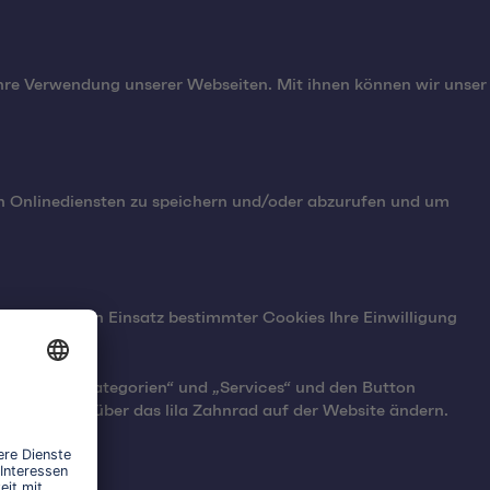
Ihre Verwendung unserer Webseiten. Mit ihnen können wir unser
en Onlinediensten zu speichern und/oder abzurufen und um
oweit für den Einsatz bestimmter Cookies Ihre Einwilligung
ckboxen „Kategorien“ und „Services“ und den Button
en jederzeit über das lila Zahnrad auf der Website ändern.
n.