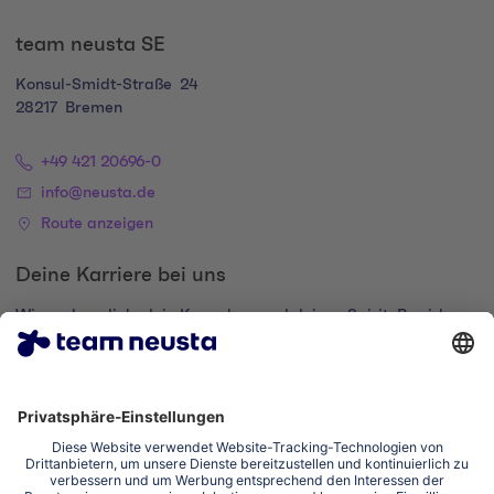
team neusta SE
Konsul-Smidt-Straße
24
28217
Bremen
+49 421 20696-0
info@neusta.de
Route anzeigen
Deine Karriere bei uns
Wir suchen dich, dein Know-how und deinen Spirit. Bewirb
dich und komm zur digital family.
Zum Karriere-Portal