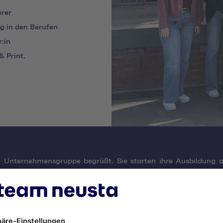
erer
g in den Berufen
:in
 Print.
Unternehmensgruppe begrüßt. Sie starten ihre Ausbildung als
.
n Kolleg:innen im Onboarding-Programm optimal bei uns ein
nd Ausbilder:innen, kreative Team-Challenges sowie Worksho