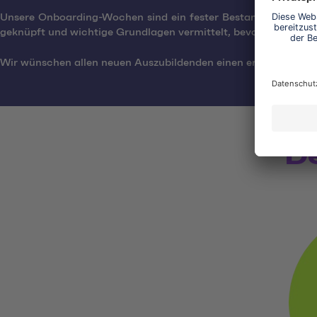
Unsere Onboarding-Wochen sind ein fester Bestandteil der Ausb
geknüpft und wichtige Grundlagen vermittelt, bevor es für die A
Wir wünschen allen neuen Auszubildenden einen erfolgreichen u
D