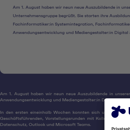
Am 1. August haben wir neun neue Auszubildende in uns
Unternehmensgruppe begrüßt. Sie starten ihre Ausbildun
Fachinformatiker:in Systemintegration, Fachinformatiker
Anwendungsentwicklung und Mediengestalter:in Digital &
Am 1. August haben wir neun neue Auszubildende in unserer 
Anwendungsentwicklung und Mediengestalter:in Digital & Print
In den ersten eineinhalb Wochen konnten sich unsere neue
Geschäftsführenden, Vorstellungsrunden mit Kolleg:innen u
Datenschutz, Outlook und Microsoft Teams.