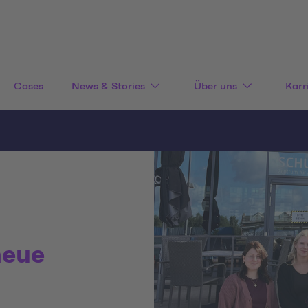
Cases
News & Stories
Über uns
Karr
neue