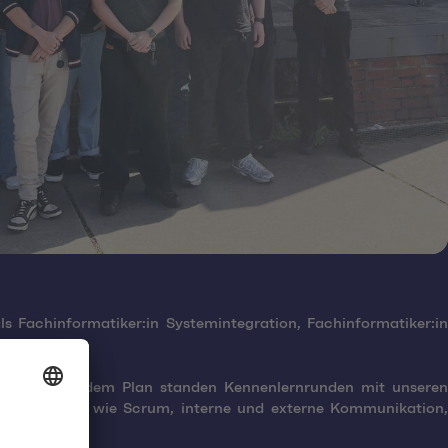
 Fachinformatiker:in Systemintegration, Fachinformatiker:in
finden. Auf dem Plan standen Kennenlernrunden mit unseren
ps zu Themen wie Scrum, interne und externe Kommunikation,