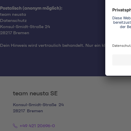
Postalisch (anonym möglich):
team neusta
Datenschutz
Konsul-Smidt-Straße 24
28217 Bremen
Dein Hinweis wird vertraulich behandelt. Nur ein kleiner, berec
team neusta SE
Konsul-Smidt-Straße
24
28217
Bremen
+49 421 20696-0