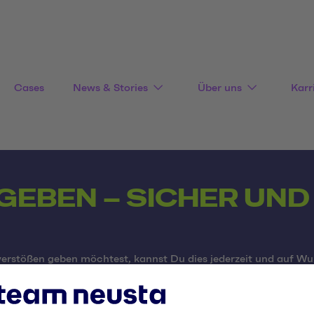
Cases
News & Stories
Über uns
Karr
 GEBEN – SICHER UN
rstößen geben möchtest, kannst Du dies jederzeit und auf Wu