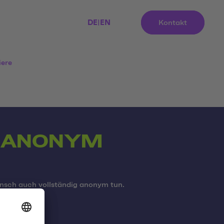
DE
|
EN
Kontakt
iere
D ANONYM
nsch auch vollständig anonym tun.