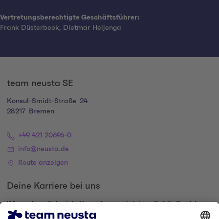
Vertretungsberechtigte Geschäftsführer:
Frank Düsterbeck, Dietmar Heijenga
team neusta SE
Konsul-Smidt-Straße
24
28217
Bremen
+49 421 20696-0
info@neusta.de
Route anzeigen
Deine Karriere bei uns
Wir suchen dich, dein Know-how und deinen Spirit. Bewirb
dich und komm zur digital family.