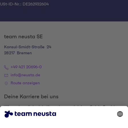
USt-ID-Nr.: DE262932604
team neusta SE
Konsul-Smidt-Straße
24
28217
Bremen
+49 421 20696-0
info@neusta.de
Route anzeigen
Deine Karriere bei uns
Wir suchen dich, dein Know-how und deinen Spirit. Bewirb
dich und komm zur digital family.