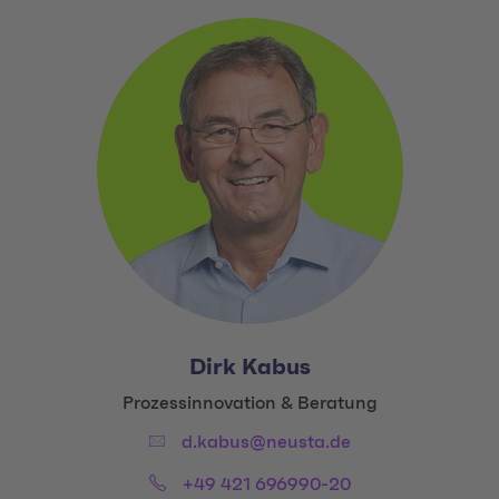
Dirk Kabus
Title:
Prozessinnovation & Beratung
Email:
d.kabus@neusta.de
Phone:
+49 421 696990-20