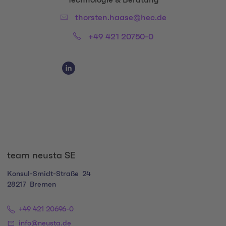
Title:
Technologie & Beratung
Email:
thorsten.haase@hec.de
Phone:
+49 421 20750-0
Social Media Links
Social Media Link 1
team neusta SE
Konsul-Smidt-Straße
24
28217
Bremen
+49 421 20696-0
info@neusta.de