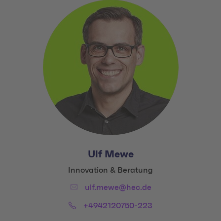
Ulf Mewe
Title:
Innovation & Beratung
Email:
ulf.mewe@hec.de
Phone:
+4942120750-223