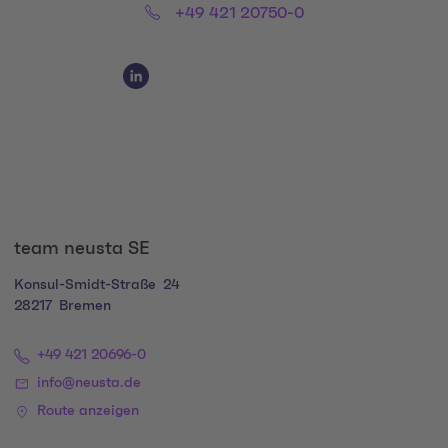
Phone:
+49 421 20750-0
Social Media Links
Social Media Link 1
team neusta SE
Konsul-Smidt-Straße
24
28217
Bremen
+49 421 20696-0
info@neusta.de
Route anzeigen