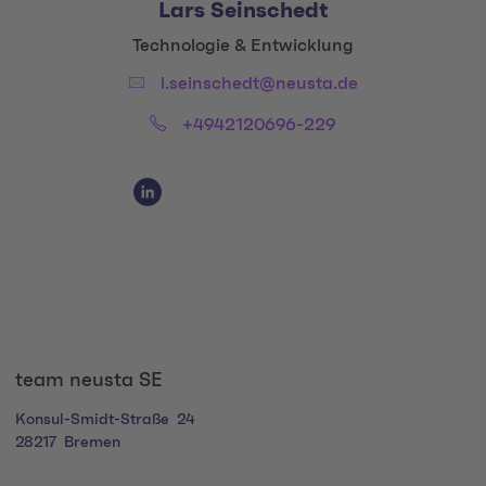
Lars Seinschedt
Title:
Technologie & Entwicklung
Email:
l.seinschedt@neusta.de
Phone:
+4942120696-229
Social Media Links
Social Media Link 1
team neusta SE
Konsul-Smidt-Straße
24
28217
Bremen