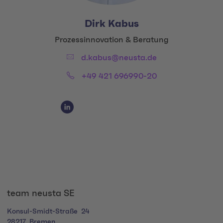
Dirk Kabus
Title:
Prozessinnovation & Beratung
Email:
d.kabus@neusta.de
Phone:
+49 421 696990-20
Social Media Links
Social Media Link 1
team neusta SE
Konsul-Smidt-Straße
24
28217
Bremen