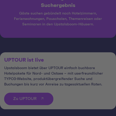
Suchergebnis
Gäste suchen gebündelt nach Hotelzimmern,
Ferienwohnungen, Pauschalen, Themenreisen oder
Seminaren in den Upstalsboom-Häusern.
UPTOUR ist live
Upstalsboom bietet über UPTOUR einfach buchbare
Hotelpakete für Nord- und Ostsee – mit userfreundlicher
TYPO3-Website, produktübergreifender Suche und
Buchungen bis kurz vor Anreise zu tagesaktuellen Raten.
Zu UPTOUR