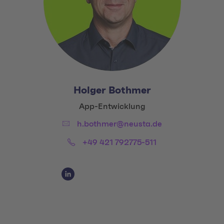
Holger Bothmer
Title:
App-Entwicklung
Email:
h.bothmer@neusta.de
Phone:
+49 421 792775-511
Social Media Links
Social Media Link 1