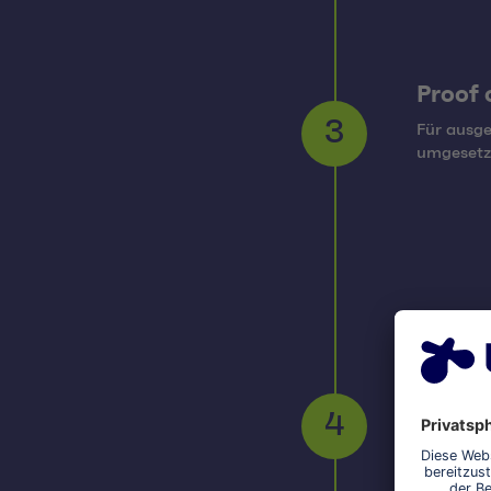
Proof 
Für ausg
3
umgesetzt
Umset
Die Imple
crossfunk
4
Projektm