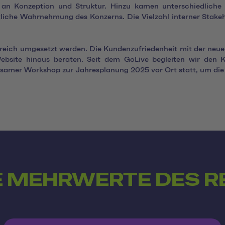
n an Konzeption und Struktur. Hinzu kamen unterschiedlich
ntliche Wahrnehmung des Konzerns. Die Vielzahl interner Stake
lgreich umgesetzt werden. Die Kundenzufriedenheit mit der neu
ebsite hinaus beraten. Seit dem GoLive begleiten wir den
amer Workshop zur Jahresplanung 2025 vor Ort statt, um die n
 MEHRWERTE DES R