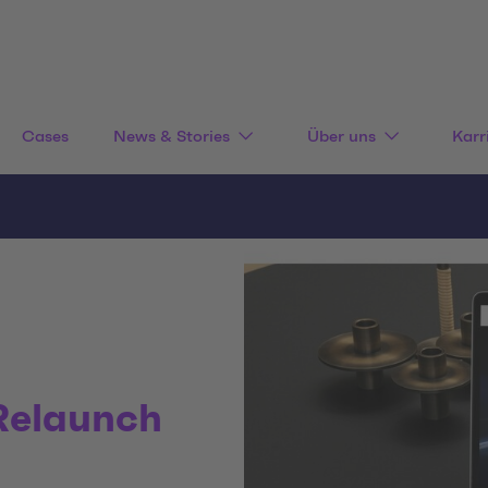
Cases
News & Stories
Über uns
Karr
Relaunch