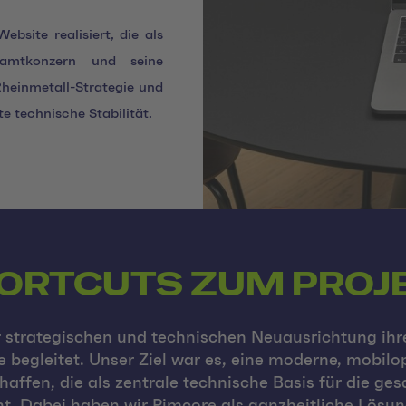
bsite realisiert, die als
samtkonzern und seine
heinmetall
-Strategie und
e technische Stabilität.
ORTCUTS ZUM PROJ
r strategischen und technischen Neuausrichtung ihr
 begleitet. Unser Ziel war es, eine moderne, mobilo
affen, die als zentrale technische Basis für die g
t. Dabei haben wir Pimcore als ganzheitliche Lös