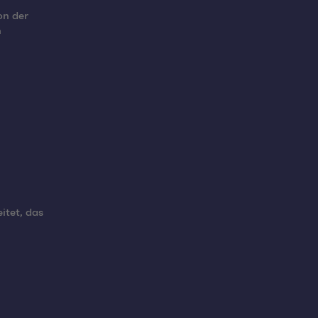
on der
n
itet, das