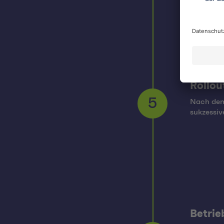
Rollou
Nach dem 
5
sukzessiv
Betrie