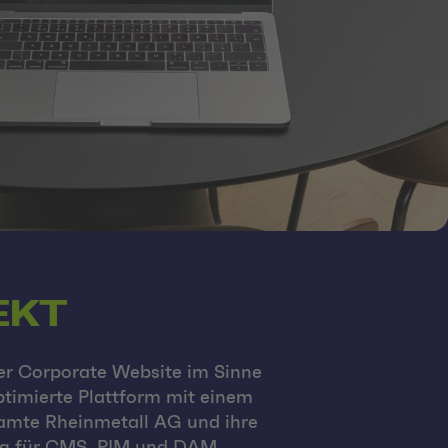
EKT
er Corporate Website im Sinne
ptimierte Plattform mit einem
esamte Rheinmetall AG und ihre
ung für CMS, PIM und DAM