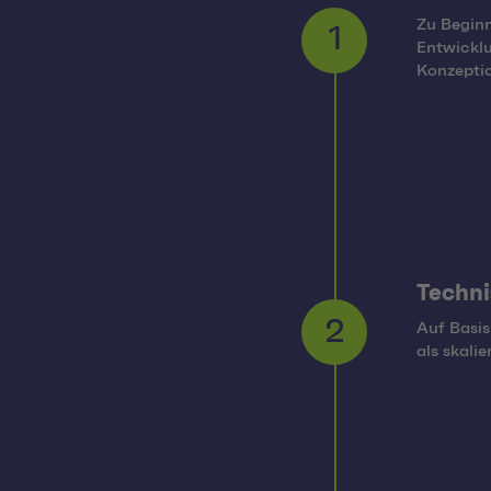
Zu Beginn
Entwickl
1
Konzepti
Techn
Auf Basis
2
als skali