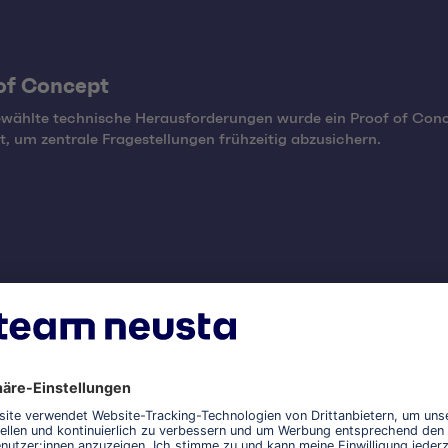
of Concept
ewählte technische Herausforderungen wurde ein Proof of Con
, um zentrale Fragestellungen frühzeitig abzusichern.
zung
mentierung erfolgte in agilen Umsetzungssprints durch ein
tionales Team bestehend aus Design, Entwicklung, Architektur
anagement.