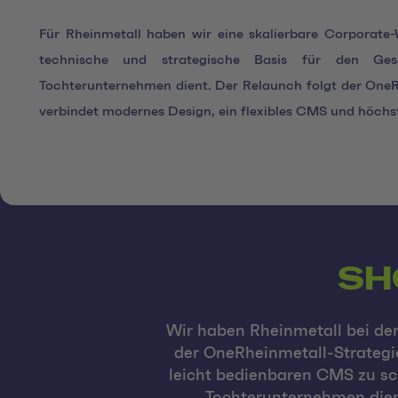
Für Rheinmetall haben wir eine skalierbare Corporate-We
technische und strategische Basis für den Ge
Tochterunternehmen dient. Der Relaunch folgt der
OneR
verbindet modernes Design, ein flexibles CMS und höchst
SH
Wir haben Rheinmetall bei de
der OneRheinmetall-Strategie
leicht bedienbaren CMS zu sch
Tochterunternehmen dien