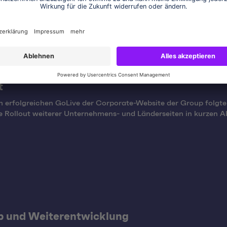
t
erfolgreichen GoLive der Corporate-Website der Group folgte
e Rollout weiterer Unternehmens- und Länderseiten in kurzen 
b und Weiterentwicklung