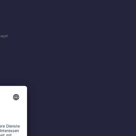
cept
 und