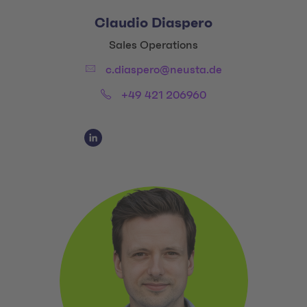
Claudio Diaspero
Title:
Sales Operations
Email:
c.diaspero@neusta.de
Phone:
+49 421 206960
Social Media Links
LinkedIn Claudio Diaspero