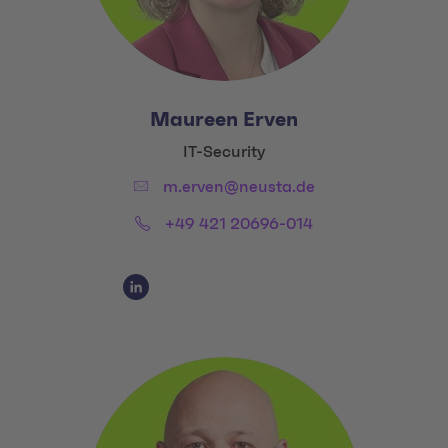
Maureen Erven
Title:
IT-Security
Email:
m.erven@neusta.de
Phone:
+49 421 20696-014
Social Media Links
Social Media Link 1