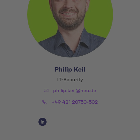
Philip Keil
Title:
IT-Security
Email:
philip.keil@hec.de
Phone:
+49 421 20750-502
Social Media Links
Social Media Link 1