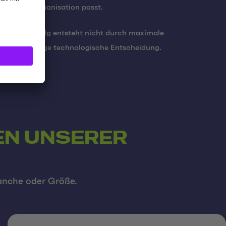
er deiner Organisation passt.
merce-Erfolg entsteht nicht durch maximale
ch die richtige technologische Entscheidung.
N UNSERER
anche oder Größe.