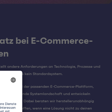
atz bei E-Commerce-
en
ellt andere Anforderungen an Technologie, Prozesse und
ibt es für uns kein Standardsystem.
ei der Auswahl der passenden E-Commerce-Plattform,
n deine bestehende Systemlandschaft und entwickeln
rlich weiter. Dabei beraten wir herstellerunabhängig
nd wir sagen offen, wenn eine Lösung nicht zu deinen