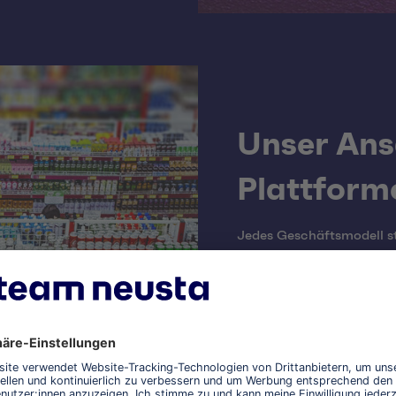
Unser Ans
Plattform
Jedes Geschäftsmodell st
Nutzererlebnis. Deshalb g
Wir unterstützen dich b
integrieren sie sauber i
deinen Webshop kontinuie
und lösungsorientiert. U