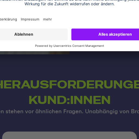
Zielen, deinem Budget od
Denn nachhaltiger E-Com
Komplexität, sondern dur
 HERAUSFORDERUNGE
KUND:INNEN
n stehen vor ähnlichen Fragen. Unabhängig von Br