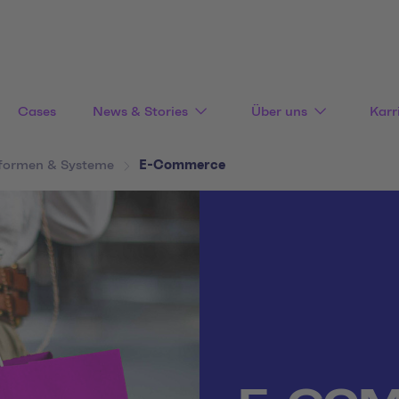
Cases
News & Stories
Über uns
Karr
tformen & Systeme
E-Commerce