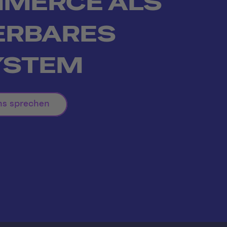
MERCE ALS
ERBARES
YSTEM
ns sprechen