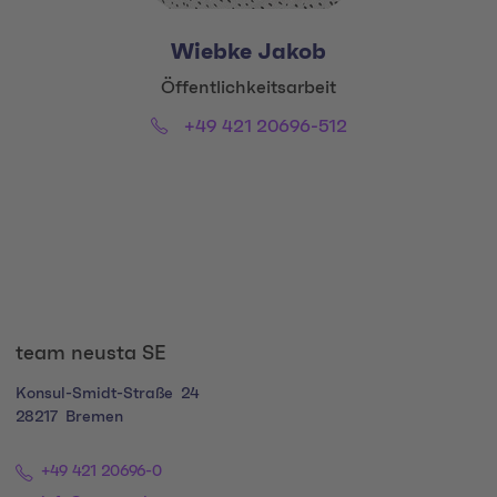
Wiebke Jakob
Title:
Öffentlichkeitsarbeit
Phone:
Email:
+49 421 20696-512
Social Media Links
team neusta SE
Konsul-Smidt-Straße
24
28217
Bremen
+49 421 20696-0