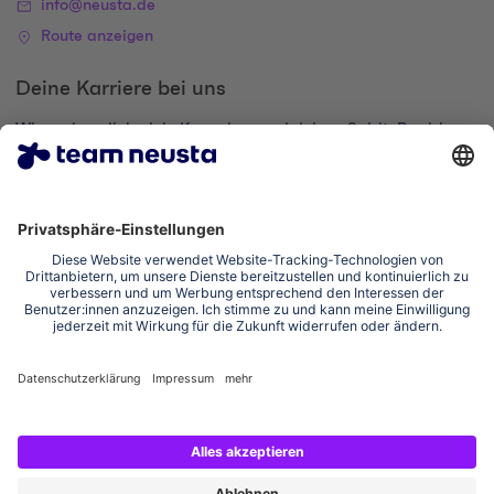
info@neusta.de
Route anzeigen
Deine Karriere bei uns
Wir suchen dich, dein Know-how und deinen Spirit. Bewirb
dich und komm zur digital family.
Zum Karriere-Portal
Impressum
Datenschutzerklärung
Cookie-Einstellungen
Erklärung zur Barrierefreiheit
Social Media Links
Instagram team neusta
LinkedIn team neusta
Youtube team neusta