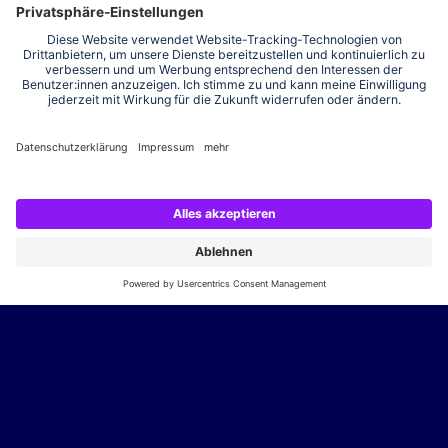
team neusta SE
Konsul-Smidt-Straße
24
28217
Bremen
+49 421 20696-0
info@neusta.de
Route anzeigen
Deine Karriere bei uns
Wir suchen dich, dein Know-how und deinen Spirit. Bewirb
dich und komm zur digital family.