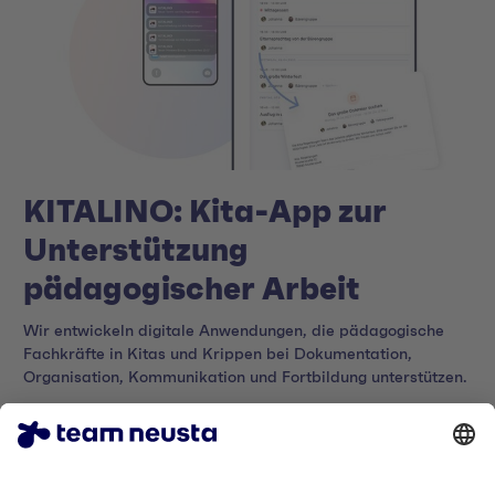
KITALINO: Kita-App zur
Unterstützung
pädagogischer Arbeit
Wir entwickeln digitale Anwendungen, die pädagogische
Fachkräfte in Kitas und Krippen bei Dokumentation,
Organisation, Kommunikation und Fortbildung unterstützen.
Zum Case