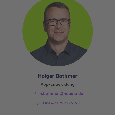
Holger Bothmer
Title:
App-Entwicklung
Email:
h.bothmer@neusta.de
Phone:
+49 421 792775-511