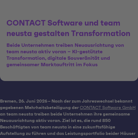
CONTACT Software und team
neusta gestalten Transformation
Beide Unternehmen treiben Neuausrichtung von
team neusta aktiv voran – KI-gestützte
Transformation, digitale Souveränität und
gemeinsamer Marktauftritt im Fokus
Bremen,
26. Juni 2026
–
Nach der zum Jahreswechsel bekannt
gegebenen Mehrheitsbeteiligung der
CONTACT Software GmbH
an team neusta treiben beide Unternehmen ihre gemeinsame
Neuausrichtung aktiv voran.
Ziel ist es, die rund 850
Beschäftigten von team neusta in eine zukunftsfähige
Aufstellung zu führen und das Leistungsportfolio beider Häuser