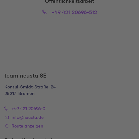
Title:
Öffentlichkeitsarbeit
Phone:
Email:
+49 421 20696-512
Social Media Links
team neusta SE
Konsul-Smidt-Straße
24
28217
Bremen
+49 421 20696-0
info@neusta.de
Route anzeigen