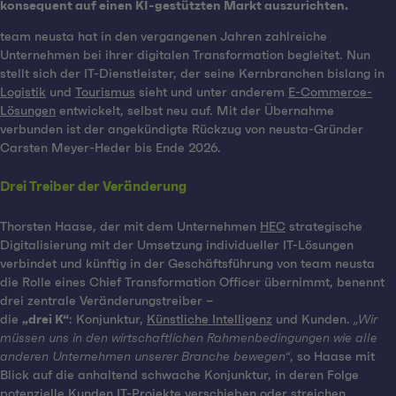
konsequent auf einen KI-gestützten Markt auszurichten.
team neusta hat in den vergangenen Jahren zahlreiche
Unternehmen bei ihrer digitalen Transformation begleitet. Nun
stellt sich der IT-Dienstleister, der seine Kernbranchen bislang in
Logistik
und
Tourismus
sieht und unter anderem
E-Commerce-
Lösungen
entwickelt, selbst neu auf. Mit der Übernahme
verbunden ist der angekündigte Rückzug von neusta-Gründer
Carsten Meyer-Heder bis Ende 2026.
Drei Treiber der Veränderung
Thorsten Haase, der mit dem Unternehmen
HEC
strategische
Digitalisierung mit der Umsetzung individueller IT-Lösungen
verbindet und künftig in der Geschäftsführung von team neusta
die Rolle eines Chief Transformation Officer übernimmt, benennt
drei zentrale Veränderungstreiber –
die
„drei K“
: Konjunktur,
Künstliche Intelligenz
und Kunden.
„Wir
müssen uns in den wirtschaftlichen Rahmenbedingungen wie alle
anderen Unternehmen unserer Branche bewegen“
, so Haase mit
Blick auf die anhaltend schwache Konjunktur, in deren Folge
potenzielle Kunden IT-Projekte verschieben oder streichen.