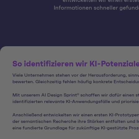
entwickelten wir einen erst
Informationen schneller gefund
So identifizieren wir KI-Potenziale
Viele Unternehmen stehen vor der Herausforderung, sinnvo
bewerten. Gleichzeitig fehlen häufig konkrete Entscheidun
Mit unserem AI Design Sprint® schaffen wir dafür einen
identifizierten relevante KI-Anwendungsfälle und prioris
Anschließend entwickelten wir einen ersten KI-Prototypen
der semantischen Recherche ihre Stärken entfalten und 
eine fundierte Grundlage für zukünftige KI-gestützte Pro