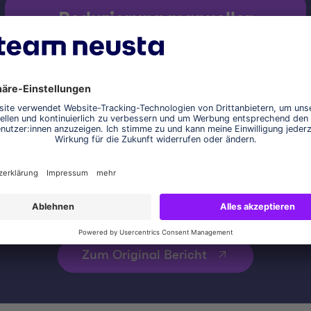
Reduzierung manueller
Such- und
Analyseaufwände
tieg
Gr
in
g
Zum Original Bericht