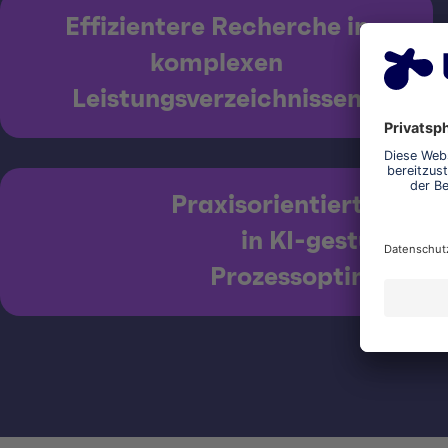
Effizientere Recherche in
komplexen
Leistungsverzeichnissen
Praxisorientierter Eins
in KI-gestützte
Prozessoptimierun