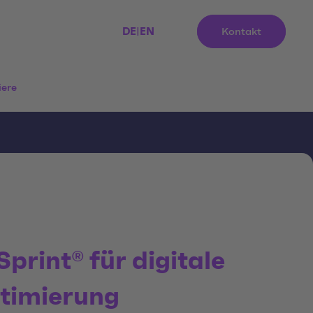
DE
|
EN
Kontakt
iere
Sprint® für digitale
timierung