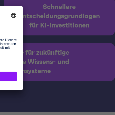
Schnellere
Entscheidungsgrundlagen
für KI-Investitionen
undlage für zukünftige
telligente Wissens- und
Suchsysteme