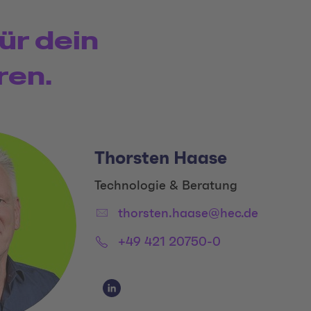
ür dein
ren.
Thorsten Haase
Title:
Technologie & Beratung
Email:
thorsten.haase@hec.de
Phone:
+49 421 20750-0
Social Media Links
Social Media Link 1