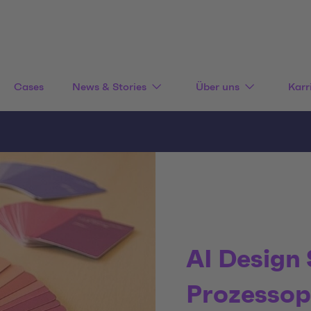
Cases
News & Stories
Über uns
Karr
AI Design 
Prozessop