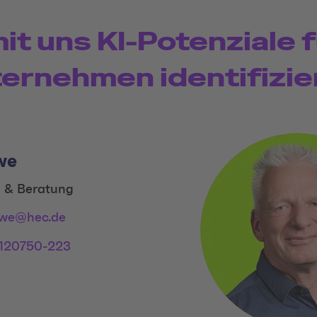
mit uns KI-Potenziale f
ernehmen identifizie
we
n & Beratung
ewe@hec.de
120750-223
 Links
dia Link 1