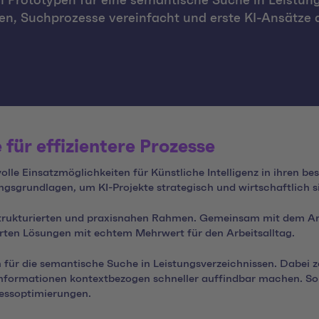
en Prototypen für eine semantische Suche in Leistun
en, Suchprozesse vereinfacht und erste KI-Ansätze 
 für effizientere Prozesse
lle Einsatzmöglichkeiten für Künstliche Intelligenz in ihren be
gsgrundlagen, um KI-Projekte strategisch und wirtschaftlich sin
 strukturierten und praxisnahen Rahmen. Gemeinsam mit dem Arc
ierten Lösungen mit echtem Mehrwert für den Arbeitsalltag.
 für die semantische Suche in Leistungsverzeichnissen. Dabei 
Informationen kontextbezogen schneller auffindbar machen. S
zessoptimierungen.