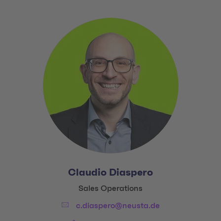
Claudio Diaspero
Title:
Sales Operations
Email:
c.diaspero@neusta.de