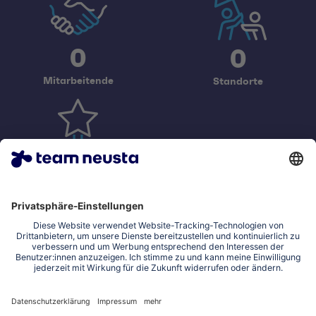
0
0
Mitarbeitende
Standorte
0
Jahre Erfahrung
Über uns